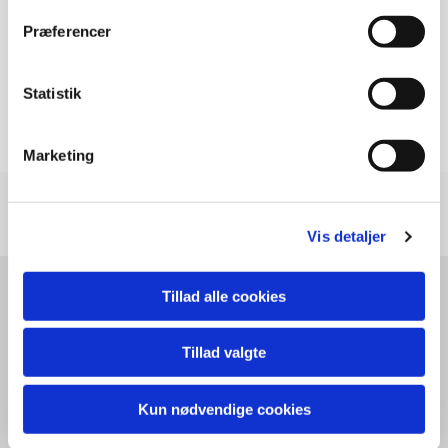
Præferencer
Statistik
Marketing
Vis detaljer
Formand Per Thestrup
Tillad alle cookies
Hundegræsset 11
Tillad valgte
Webmaster Annemarie Kruuse
Kun nødvendige cookies
webmosteriet.com