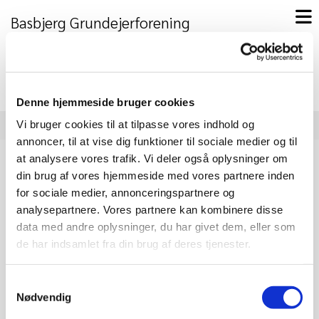
Basbjerg Grundejerforening
Retur til forsiden - klik på kortet
Denne hjemmeside bruger cookies
Vi bruger cookies til at tilpasse vores indhold og
annoncer, til at vise dig funktioner til sociale medier og til
at analysere vores trafik. Vi deler også oplysninger om
Strandrensning 2015
din brug af vores hjemmeside med vores partnere inden
for sociale medier, annonceringspartnere og
analysepartnere. Vores partnere kan kombinere disse
data med andre oplysninger, du har givet dem, eller som
de har indsamlet fra din brug af deres tjenester.
Samtykkevalg
Nødvendig